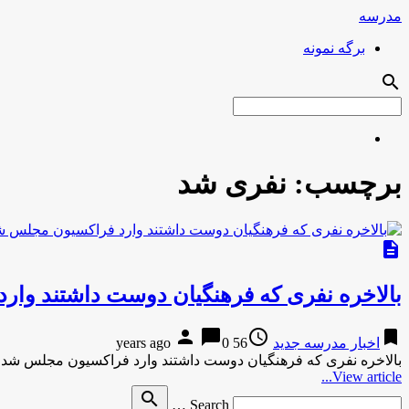
مدرسه
برگه نمونه
search
برچسب:
نفری شد
description
بالاخره نفری که فرهنگیان دوست داشتند وار
person
chat_bubble
access_time
bookmark
اخبار مدرسه جدید
56 years ago
0
بالاخره نفری که فرهنگیان دوست داشتند وارد فراکسیون مجلس شد !
View article...
Search
search
Search …
for