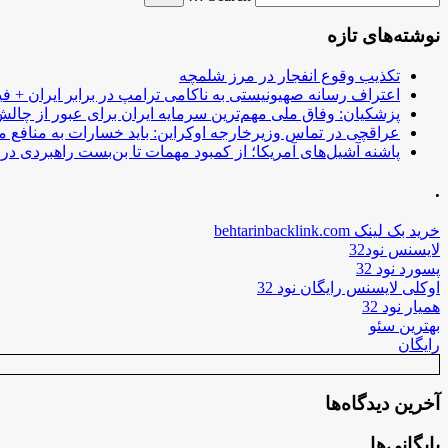
نوشته‌های تازه
تکذیب وقوع انفجار در مرز شلمچه
اعتراف رسانه صهیونیستی به ناکامی ترامپ در برابر ایران + فی
پزشکیان: وفاق ملی مهم‌ترین سرمایه ایران برای عبور از چا
عراقچی در تماس وزیرخارجه اوکراین: باید خسارات به منافع م
پاشنه آشیل‌های آمریکا؛ از کمبود مهمات تا بن‌بست راهبردی در ب
.
خرید بک لینک behtarinbacklink.com
لایسنس نود32
پسورد نود 32
اوکلی لایسنس رایگان نود 32
همیار نود 32
بهترین سئو
رایگان
آخرین دیدگاه‌ها
بایگانی‌ها