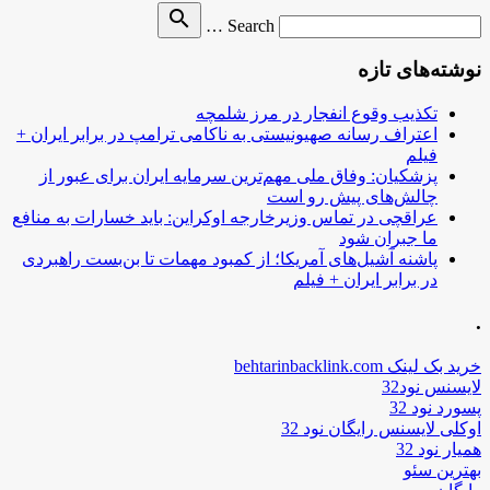
Search
search
Search …
for
نوشته‌های تازه
تکذیب وقوع انفجار در مرز شلمچه
اعتراف رسانه صهیونیستی به ناکامی ترامپ در برابر ایران +
فیلم
پزشکیان: وفاق ملی مهم‌ترین سرمایه ایران برای عبور از
چالش‌های پیش رو است
عراقچی در تماس وزیرخارجه اوکراین: باید خسارات به منافع
ما جبران شود
پاشنه آشیل‌های آمریکا؛ از کمبود مهمات تا بن‌بست راهبردی
در برابر ایران + فیلم
.
خرید بک لینک behtarinbacklink.com
لایسنس نود32
پسورد نود 32
اوکلی لایسنس رایگان نود 32
همیار نود 32
بهترین سئو