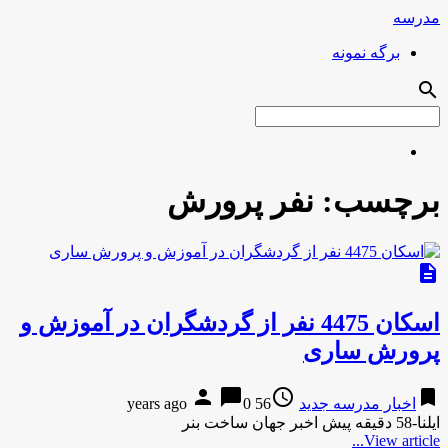
مدرسه
برگه نمونه
search
برچسب:
نفر پرورش
description
اسکان 4475 نفر از گردشگران در آموزش و
پرورش ساری
person
chat_bubble
access_time
bookmark
اخبار مدرسه جدید
56 years ago
0
ایلنا-58 دقیقه پیش اخبر جهان ساخت بنر
View article...