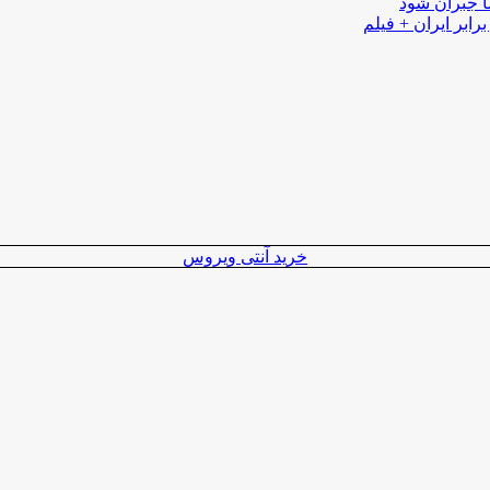
ا جبران شود
رابر ایران + فیلم
خرید آنتی ویروس