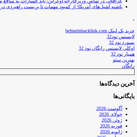
عراقچی در تماس وزیرخارجه اوکراین: باید خسارات به منافع م
پاشنه آشیل‌های آمریکا؛ از کمبود مهمات تا بن‌بست راهبردی در ب
.
خرید بک لینک behtarinbacklink.com
لایسنس نود32
پسورد نود 32
اوکلی لایسنس رایگان نود 32
همیار نود 32
بهترین سئو
رایگان
آخرین دیدگاه‌ها
بایگانی‌ها
آگوست 2026
جولای 2026
ژوئن 2026
فوریه 2026
ژانویه 2026