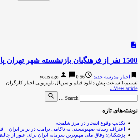
description
1500 نفر از فرهنگیان بازنشسته شهر تهران پاداش خود را دریافت کردند
person
chat_bubble
access_time
bookmark
اخبار مدرسه جدید
56 years ago
0
تسنیم-1 ساعت پیش دانلود فیلم و سریال تلویزیونی اخبار کارگران
View article...
Search
search
Search …
for
نوشته‌های تازه
تکذیب وقوع انفجار در مرز شلمچه
اعتراف رسانه صهیونیستی به ناکامی ترامپ در برابر ایران + فی
پزشکیان: وفاق ملی مهم‌ترین سرمایه ایران برای عبور از چا