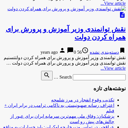
View article...
description
نقش توانمندی وزیر آموزش و پرورش برای
همراه کردن دولت
person
chat_bubble
access_time
bookmark
دسته‌بندی نشده
56 years ago
0
نقش توانمندی وزیر آموزش و پرورش برای همراه کردن دولتتسنیم
نقش توانمندی وزیر آموزش و پرورش برای همراه کردن دولت …
View article...
Search
search
Search …
for
نوشته‌های تازه
تکذیب وقوع انفجار در مرز شلمچه
اعتراف رسانه صهیونیستی به ناکامی ترامپ در برابر ایران +
فیلم
پزشکیان: وفاق ملی مهم‌ترین سرمایه ایران برای عبور از
چالش‌های پیش رو است
عراقچی در تماس وزیرخارجه اوکراین: باید خسارات به منافع