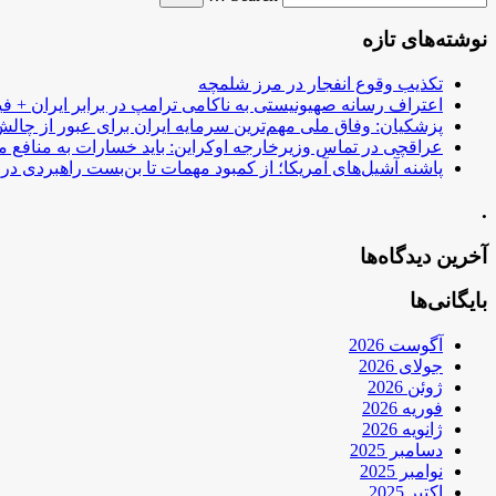
نوشته‌های تازه
تکذیب وقوع انفجار در مرز شلمچه
اعتراف رسانه صهیونیستی به ناکامی ترامپ در برابر ایران + فی
پزشکیان: وفاق ملی مهم‌ترین سرمایه ایران برای عبور از چا
عراقچی در تماس وزیرخارجه اوکراین: باید خسارات به منافع م
پاشنه آشیل‌های آمریکا؛ از کمبود مهمات تا بن‌بست راهبردی در ب
.
آخرین دیدگاه‌ها
بایگانی‌ها
آگوست 2026
جولای 2026
ژوئن 2026
فوریه 2026
ژانویه 2026
دسامبر 2025
نوامبر 2025
اکتبر 2025