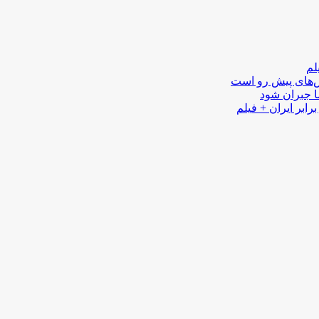
لم
لش‌های پیش رو است
ا جبران شود
رابر ایران + فیلم