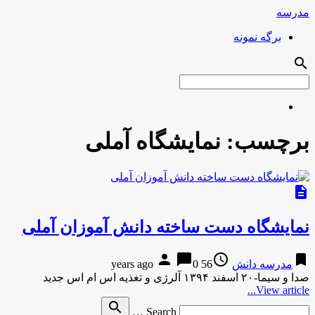
مدرسه
برگه نمونه
search
برچسب:
نمایشگاه آملی
description
نمایشگاه دست ساخته دانش آموزان آملی
person
chat_bubble
access_time
bookmark
مدرسه دانش
56 years ago
0
صدا و سیما-۲۰ اسفند ۱۳۹۴ آلرژی و تغذیه اس ام اس جدید
View article...
Search
search
Search …
for