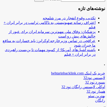
نوشته‌های تازه
تکذیب وقوع انفجار در مرز شلمچه
اعتراف رسانه صهیونیستی به ناکامی ترامپ در برابر ایران +
فیلم
پزشکیان: وفاق ملی مهم‌ترین سرمایه ایران برای عبور از
چالش‌های پیش رو است
عراقچی در تماس وزیرخارجه اوکراین: باید خسارات به منافع
ما جبران شود
پاشنه آشیل‌های آمریکا؛ از کمبود مهمات تا بن‌بست راهبردی
در برابر ایران + فیلم
.
خرید بک لینک behtarinbacklink.com
لایسنس نود32
پسورد نود 32
اوکلی لایسنس رایگان نود 32
همیار نود 32
بهترین سئو
رایگان