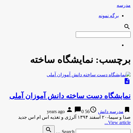
مدرسه
برگه نمونه
search
برچسب:
نمایشگاه ساخته
description
نمایشگاه دست ساخته دانش آموزان آملی
person
chat_bubble
access_time
bookmark
مدرسه دانش
56 years ago
0
صدا و سیما-۲۰ اسفند ۱۳۹۴ آلرژی و تغذیه اس ام اس جدید
View article...
Search
search
Search …
for