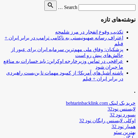
Search
search
Search …
for
نوشته‌های تازه
تکذیب وقوع انفجار در مرز شلمچه
اعتراف رسانه صهیونیستی به ناکامی ترامپ در برابر ایران +
فیلم
پزشکیان: وفاق ملی مهم‌ترین سرمایه ایران برای عبور از
چالش‌های پیش رو است
عراقچی در تماس وزیرخارجه اوکراین: باید خسارات به منافع
ما جبران شود
پاشنه آشیل‌های آمریکا؛ از کمبود مهمات تا بن‌بست راهبردی
در برابر ایران + فیلم
.
خرید بک لینک behtarinbacklink.com
لایسنس نود32
پسورد نود 32
اوکلی لایسنس رایگان نود 32
همیار نود 32
بهترین سئو