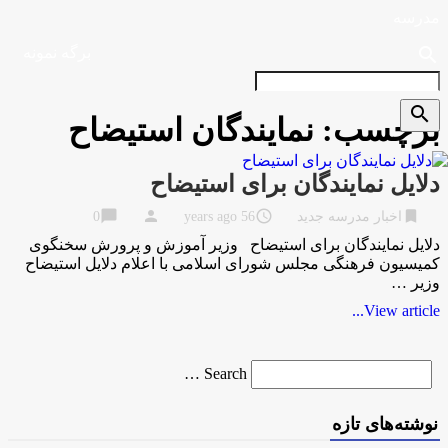
مدرسه
search
برگه نمونه
search
برچسب:
نمایندگان استیضاح
دلایل نمایندگان برای استیضاح
chat_bubble
person
access_time
bookmark
اخبار مدرسه جدید
56 years ago
0
دلایل نمایندگان برای استیضاح وزیر آموزش و پرورش سخنگوی
کمیسیون فرهنگی مجلس شورای اسلامی با اعلام دلایل استیضاح
وزیر …
View article...
Search
Search …
for
نوشته‌های تازه