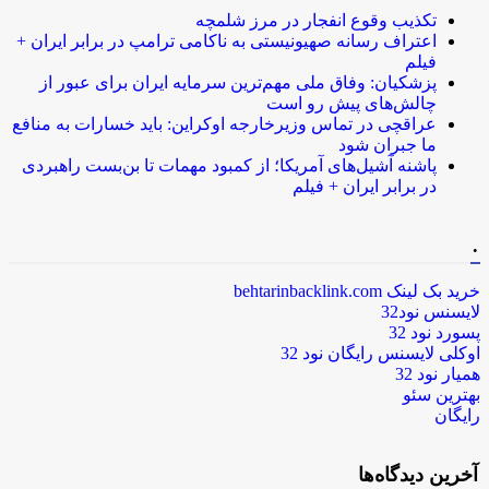
تکذیب وقوع انفجار در مرز شلمچه
اعتراف رسانه صهیونیستی به ناکامی ترامپ در برابر ایران +
فیلم
پزشکیان: وفاق ملی مهم‌ترین سرمایه ایران برای عبور از
چالش‌های پیش رو است
عراقچی در تماس وزیرخارجه اوکراین: باید خسارات به منافع
ما جبران شود
پاشنه آشیل‌های آمریکا؛ از کمبود مهمات تا بن‌بست راهبردی
در برابر ایران + فیلم
.
خرید بک لینک behtarinbacklink.com
لایسنس نود32
پسورد نود 32
اوکلی لایسنس رایگان نود 32
همیار نود 32
بهترین سئو
رایگان
آخرین دیدگاه‌ها