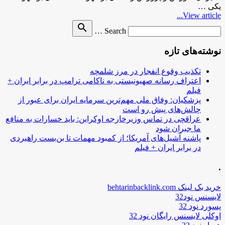
یکی …
View article...
Search
search
Search …
for
نوشته‌های تازه
تکذیب وقوع انفجار در مرز شلمچه
اعتراف رسانه صهیونیستی به ناکامی ترامپ در برابر ایران +
فیلم
پزشکیان: وفاق ملی مهم‌ترین سرمایه ایران برای عبور از
چالش‌های پیش رو است
عراقچی در تماس وزیرخارجه اوکراین: باید خسارات به منافع
ما جبران شود
پاشنه آشیل‌های آمریکا؛ از کمبود مهمات تا بن‌بست راهبردی
در برابر ایران + فیلم
.
خرید بک لینک behtarinbacklink.com
لایسنس نود32
پسورد نود 32
اوکلی لایسنس رایگان نود 32