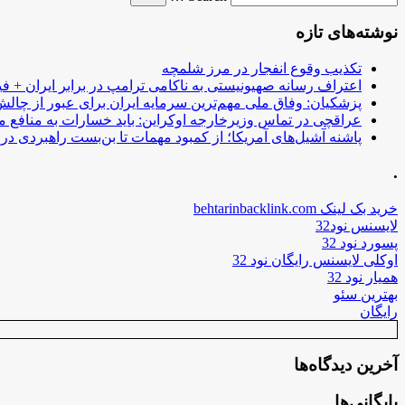
نوشته‌های تازه
تکذیب وقوع انفجار در مرز شلمچه
اعتراف رسانه صهیونیستی به ناکامی ترامپ در برابر ایران + فی
پزشکیان: وفاق ملی مهم‌ترین سرمایه ایران برای عبور از چا
عراقچی در تماس وزیرخارجه اوکراین: باید خسارات به منافع م
پاشنه آشیل‌های آمریکا؛ از کمبود مهمات تا بن‌بست راهبردی در ب
.
خرید بک لینک behtarinbacklink.com
لایسنس نود32
پسورد نود 32
اوکلی لایسنس رایگان نود 32
همیار نود 32
بهترین سئو
رایگان
آخرین دیدگاه‌ها
بایگانی‌ها