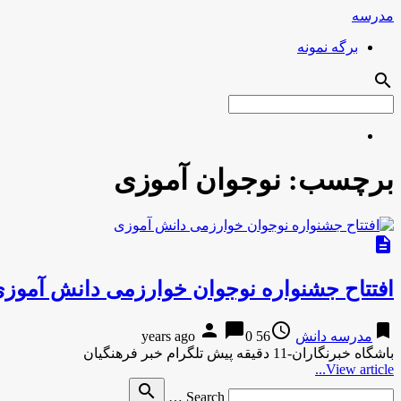
مدرسه
برگه نمونه
search
برچسب:
نوجوان آموزی
description
افتتاح جشنواره نوجوان خوارزمی دانش آموز
person
chat_bubble
access_time
bookmark
مدرسه دانش
56 years ago
0
باشگاه خبرنگاران-11 دقیقه پیش تلگرام خبر فرهنگیان
View article...
Search
search
Search …
for