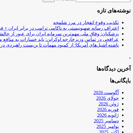
نوشته‌های تازه
تکذیب وقوع انفجار در مرز شلمچه
اعتراف رسانه صهیونیستی به ناکامی ترامپ در برابر ایران + فی
پزشکیان: وفاق ملی مهم‌ترین سرمایه ایران برای عبور از چا
عراقچی در تماس وزیرخارجه اوکراین: باید خسارات به منافع م
پاشنه آشیل‌های آمریکا؛ از کمبود مهمات تا بن‌بست راهبردی در ب
.
آخرین دیدگاه‌ها
بایگانی‌ها
آگوست 2026
جولای 2026
ژوئن 2026
فوریه 2026
ژانویه 2026
دسامبر 2025
نوامبر 2025
اکتبر 2025