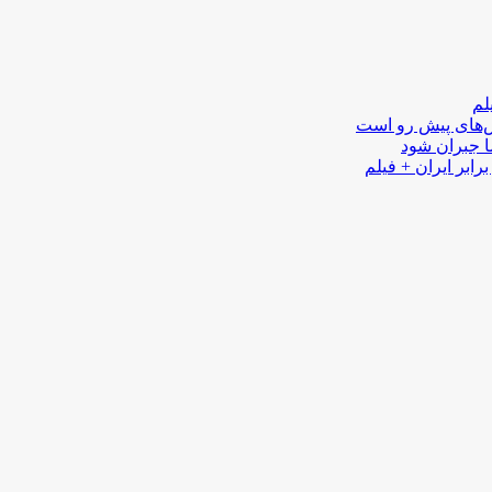
لم
لش‌های پیش رو است
ا جبران شود
رابر ایران + فیلم