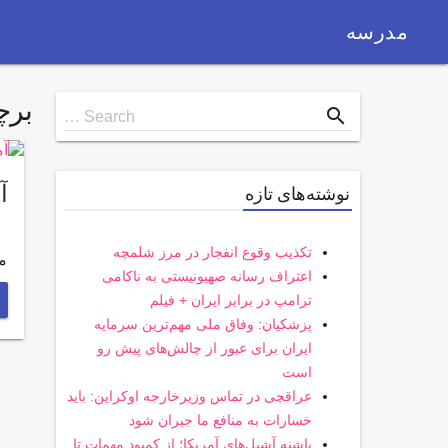
مدرسه
بر
Search
search
Search …
for
آم
نوشته‌های تازه
تکذیب وقوع انفجار در مرز شلمچه
مهر-2 ساعت 
اعتراف رسانه صهیونیستی به ناکامی
ترامپ در برابر ایران + فیلم
پزشکیان: وفاق ملی مهم‌ترین سرمایه
ایران برای عبور از چالش‌های پیش رو
است
عراقچی در تماس وزیرخارجه اوکراین: باید
خسارات به منافع ما جبران شود
پاشنه آشیل‌های آمریکا؛ از کمبود مهمات تا