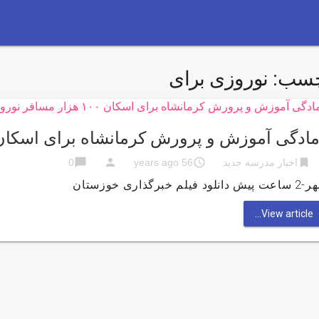
چسب:
نوروزی برای
ادگی آموزش و پرورش کرمانشاه برای اسکان ۱۰۰ هزار مسافر نورو
chat_bubble
person
access_time
bookmark
اخبار مدرسه جدید
56 years ago
0
پیش دانلود فیلم خبرگذاری خوزستان
View article...