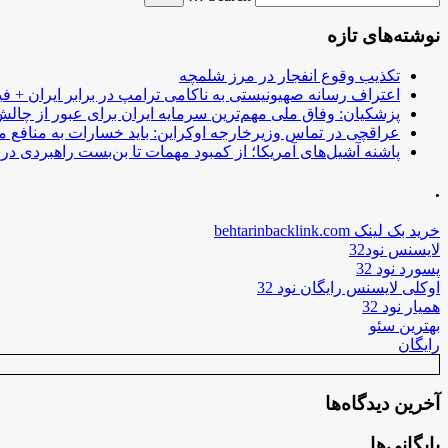
نوشته‌های تازه
تکذیب وقوع انفجار در مرز شلمچه
اعتراف رسانه صهیونیستی به ناکامی ترامپ در برابر ایران + فی
پزشکیان: وفاق ملی مهم‌ترین سرمایه ایران برای عبور از چا
عراقچی در تماس وزیرخارجه اوکراین: باید خسارات به منافع م
پاشنه آشیل‌های آمریکا؛ از کمبود مهمات تا بن‌بست راهبردی در ب
.
خرید بک لینک behtarinbacklink.com
لایسنس نود32
پسورد نود 32
اوکلی لایسنس رایگان نود 32
همیار نود 32
بهترین سئو
رایگان
آخرین دیدگاه‌ها
بایگانی‌ها