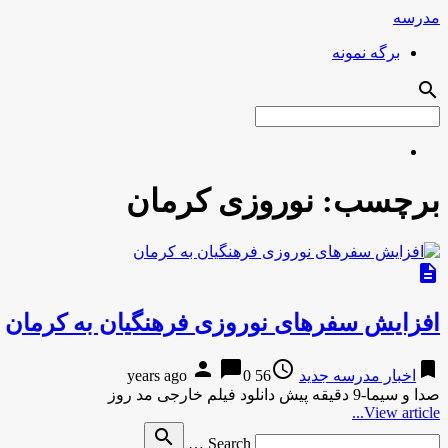
مدرسه
برگه نمونه
search
برچسب:
نوروزی کرمان
description
افزایش سفرهای نوروزی فرهنگیان به کرمان
person
chat_bubble
access_time
bookmark
اخبار مدرسه جدید
56 years ago
0
صدا و سیما-9 دقیقه پیش دانلود فیلم خارجی مد روز
View article...
Search
search
Search …
for