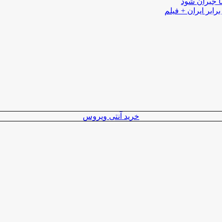
ا جبران شود
رابر ایران + فیلم
خرید آنتی ویروس