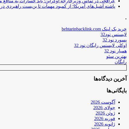
عراقچی در تماس وزیرخارجه اوکراین: باید خسارات به منافع م
پاشنه آشیل‌های آمریکا؛ از کمبود مهمات تا بن‌بست راهبردی در ب
.
خرید بک لینک behtarinbacklink.com
لایسنس نود32
پسورد نود 32
اوکلی لایسنس رایگان نود 32
همیار نود 32
بهترین سئو
رایگان
آخرین دیدگاه‌ها
بایگانی‌ها
آگوست 2026
جولای 2026
ژوئن 2026
فوریه 2026
ژانویه 2026