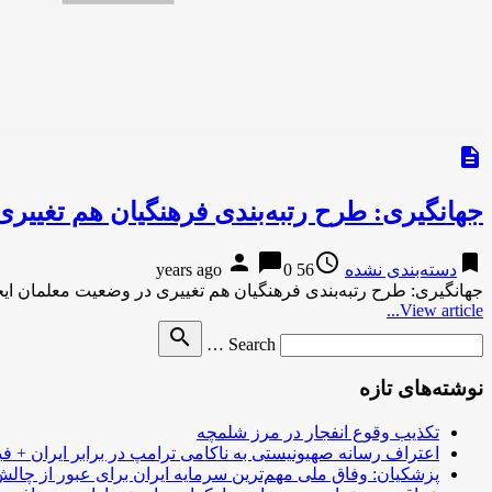
description
جهانگیری: طرح رتبه‌بندی فرهنگیان هم تغییری
person
chat_bubble
access_time
bookmark
دسته‌بندی نشده
56 years ago
0
جهانگیری: طرح رتبه‌بندی فرهنگیان هم تغییری در وضعیت معلمان ایج
View article...
Search
search
Search …
for
نوشته‌های تازه
تکذیب وقوع انفجار در مرز شلمچه
اعتراف رسانه صهیونیستی به ناکامی ترامپ در برابر ایران + فی
پزشکیان: وفاق ملی مهم‌ترین سرمایه ایران برای عبور از چا