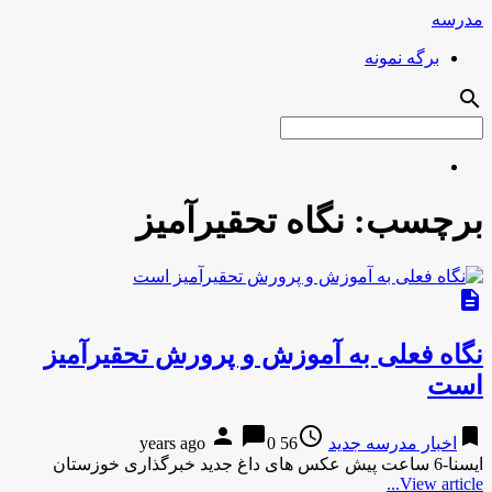
مدرسه
برگه نمونه
search
برچسب:
نگاه تحقیرآمیز
description
نگاه فعلی به آموزش و پرورش تحقیرآمیز
است
person
chat_bubble
access_time
bookmark
اخبار مدرسه جدید
56 years ago
0
ایسنا-6 ساعت پیش عکس های داغ جدید خبرگذاری خوزستان
View article...