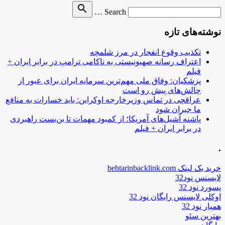
Search
search
Search …
for
نوشته‌های تازه
تکذیب وقوع انفجار در مرز شلمچه
اعتراف رسانه صهیونیستی به ناکامی ترامپ در برابر ایران +
فیلم
پزشکیان: وفاق ملی مهم‌ترین سرمایه ایران برای عبور از
چالش‌های پیش رو است
عراقچی در تماس وزیرخارجه اوکراین: باید خسارات به منافع
ما جبران شود
پاشنه آشیل‌های آمریکا؛ از کمبود مهمات تا بن‌بست راهبردی
در برابر ایران + فیلم
.
خرید بک لینک behtarinbacklink.com
لایسنس نود32
پسورد نود 32
اوکلی لایسنس رایگان نود 32
همیار نود 32
بهترین سئو