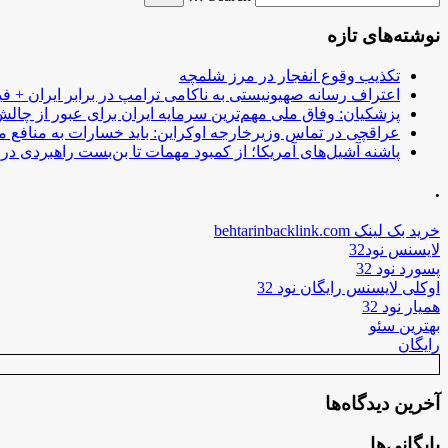
نوشته‌های تازه
تکذیب وقوع انفجار در مرز شلمچه
اعتراف رسانه صهیونیستی به ناکامی ترامپ در برابر ایران + فی
پزشکیان: وفاق ملی مهم‌ترین سرمایه ایران برای عبور از چا
عراقچی در تماس وزیرخارجه اوکراین: باید خسارات به منافع م
پاشنه آشیل‌های آمریکا؛ از کمبود مهمات تا بن‌بست راهبردی در ب
.
خرید بک لینک behtarinbacklink.com
لایسنس نود32
پسورد نود 32
اوکلی لایسنس رایگان نود 32
همیار نود 32
بهترین سئو
رایگان
آخرین دیدگاه‌ها
بایگانی‌ها