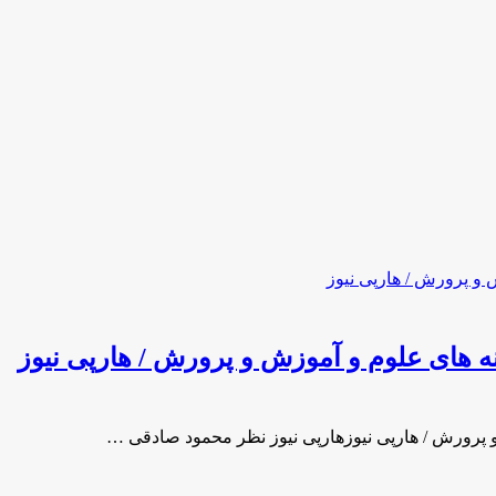
ه هاى علوم و آموزش و پرورش / هارپی نیوز
و پرورش / هارپی نیوزهارپی نیوز نظر محمود صادقى …