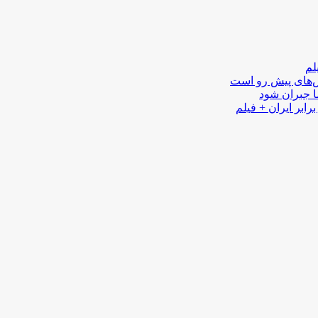
لم
لش‌های پیش رو است
ا جبران شود
رابر ایران + فیلم