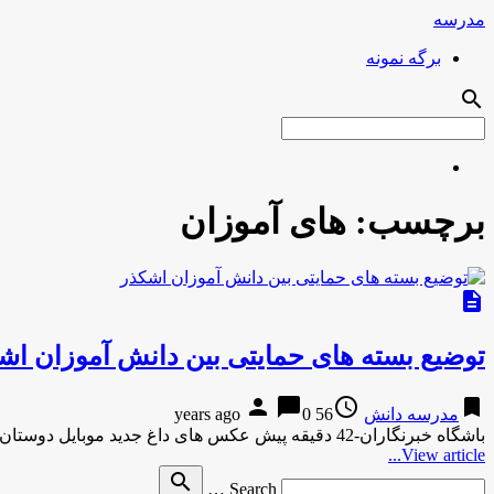
مدرسه
برگه نمونه
search
برچسب:
های آموزان
description
توضیع بسته های حمایتی بین دانش آموزان اش
person
chat_bubble
access_time
bookmark
مدرسه دانش
56 years ago
0
باشگاه خبرنگاران-42 دقیقه پیش عکس های داغ جدید موبایل دوستان
View article...
Search
search
Search …
for