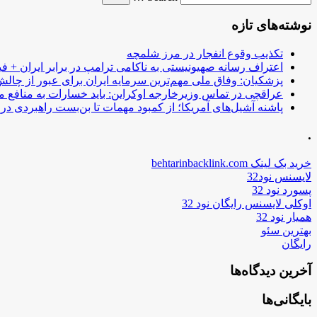
نوشته‌های تازه
تکذیب وقوع انفجار در مرز شلمچه
اعتراف رسانه صهیونیستی به ناکامی ترامپ در برابر ایران + فی
پزشکیان: وفاق ملی مهم‌ترین سرمایه ایران برای عبور از چا
عراقچی در تماس وزیرخارجه اوکراین: باید خسارات به منافع م
پاشنه آشیل‌های آمریکا؛ از کمبود مهمات تا بن‌بست راهبردی در ب
.
خرید بک لینک behtarinbacklink.com
لایسنس نود32
پسورد نود 32
اوکلی لایسنس رایگان نود 32
همیار نود 32
بهترین سئو
رایگان
آخرین دیدگاه‌ها
بایگانی‌ها