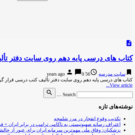
description
کتاب های درسی پایه دهم روی سایت دفتر تأ
person
chat_bubble
access_time
bookmark
سایت مدرسه
56 years ago
0
کتاب های درسی پایه دهم روی سایت دفتر تألیف کتب درسی قرار گ
View article...
Search
search
Search …
for
نوشته‌های تازه
تکذیب وقوع انفجار در مرز شلمچه
اعتراف رسانه صهیونیستی به ناکامی ترامپ در برابر ایران + فی
پزشکیان: وفاق ملی مهم‌ترین سرمایه ایران برای عبور از چا