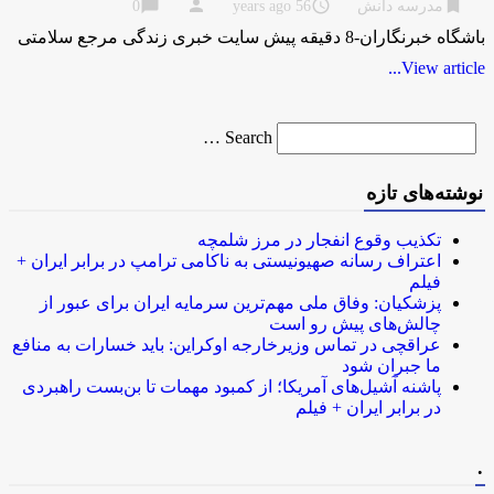
chat_bubble
person
access_time
bookmark
مدرسه دانش
56 years ago
0
باشگاه خبرنگاران-8 دقیقه پیش سایت خبری زندگی مرجع سلامتی
View article...
Search
Search …
for
نوشته‌های تازه
تکذیب وقوع انفجار در مرز شلمچه
اعتراف رسانه صهیونیستی به ناکامی ترامپ در برابر ایران +
فیلم
پزشکیان: وفاق ملی مهم‌ترین سرمایه ایران برای عبور از
چالش‌های پیش رو است
عراقچی در تماس وزیرخارجه اوکراین: باید خسارات به منافع
ما جبران شود
پاشنه آشیل‌های آمریکا؛ از کمبود مهمات تا بن‌بست راهبردی
در برابر ایران + فیلم
.