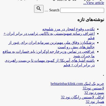
View article...
Search
search
Search …
for
نوشته‌های تازه
تکذیب وقوع انفجار در مرز شلمچه
اعتراف رسانه صهیونیستی به ناکامی ترامپ در برابر ایران +
فیلم
پزشکیان: وفاق ملی مهم‌ترین سرمایه ایران برای عبور از
چالش‌های پیش رو است
عراقچی در تماس وزیرخارجه اوکراین: باید خسارات به منافع
ما جبران شود
پاشنه آشیل‌های آمریکا؛ از کمبود مهمات تا بن‌بست راهبردی
در برابر ایران + فیلم
.
خرید بک لینک behtarinbacklink.com
لایسنس نود32
پسورد نود 32
اوکلی لایسنس رایگان نود 32
همیار نود 32