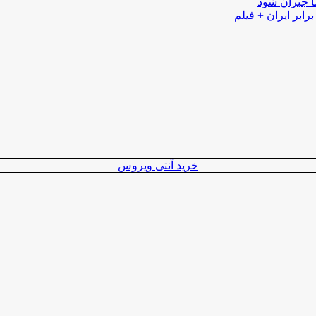
ا جبران شود
رابر ایران + فیلم
خرید آنتی ویروس