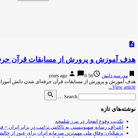
description
هدف آموزش و پرورش از مسابقات قرآن حرف
person
chat_bubble
access_time
bookmark
مدرسه دانش
56 years ago
0
هدف آموزش و پرورش از مسابقات قرآن حرفه‌ای شدن دانش آموزان
View article...
Search
search
Search …
for
نوشته‌های تازه
تکذیب وقوع انفجار در مرز شلمچه
اعتراف رسانه صهیونیستی به ناکامی ترامپ در برابر ایران + فی
پزشکیان: وفاق ملی مهم‌ترین سرمایه ایران برای عبور از چا