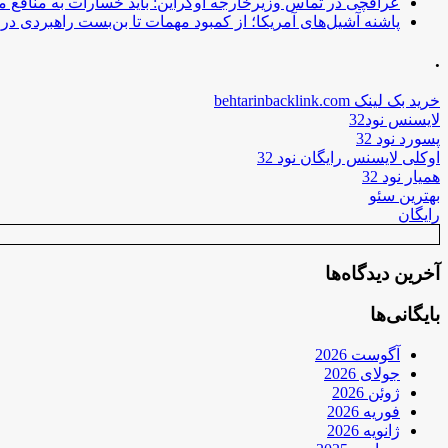
عراقچی در تماس وزیرخارجه اوکراین: باید خسارات به منافع م
پاشنه آشیل‌های آمریکا؛ از کمبود مهمات تا بن‌بست راهبردی در ب
.
خرید بک لینک behtarinbacklink.com
لایسنس نود32
پسورد نود 32
اوکلی لایسنس رایگان نود 32
همیار نود 32
بهترین سئو
رایگان
آخرین دیدگاه‌ها
بایگانی‌ها
آگوست 2026
جولای 2026
ژوئن 2026
فوریه 2026
ژانویه 2026