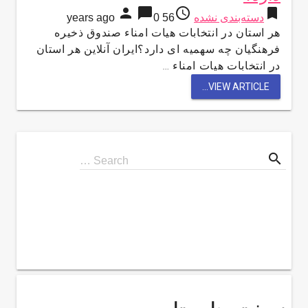
person
chat_bubble
access_time
bookmark
دسته‌بندی نشده
56 years ago
0
هر استان در انتخابات هیات امناء صندوق ذخیره
فرهنگیان چه سهمیه ای دارد؟ایران آنلاین هر استان
در انتخابات هیات امناء …
VIEW ARTICLE...
search
Search
Search …
for