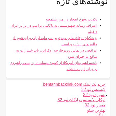
نوشته‌های تازه
تکذیب وقوع انفجار در مرز شلمچه
اعتراف رسانه صهیونیستی به ناکامی ترامپ در برابر ایران
+ فیلم
پزشکیان: وفاق ملی مهم‌ترین سرمایه ایران برای عبور از
چالش‌های پیش رو است
عراقچی در تماس وزیرخارجه اوکراین: باید خسارات به
منافع ما جبران شود
پاشنه آشیل‌های آمریکا؛ از کمبود مهمات تا بن‌بست راهبردی
در برابر ایران + فیلم
خرید بک لینک behtarinbacklink.com
لایسنس نود32
.
پسورد نود 32
اوکلی لایسنس رایگان نود 32
همیار نود 32
بهترین سئو
رایگان