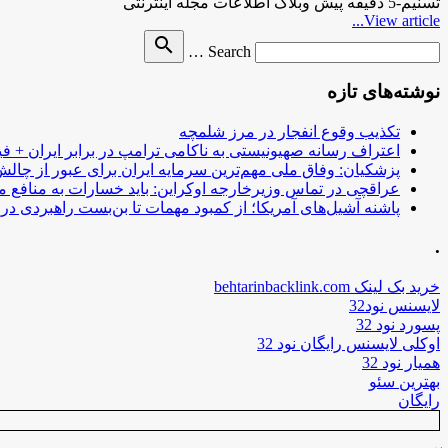
تسنیم-5 دقیقه پیش وبلاگ اطلاعات مجله اینترنتی
View article...
Search
search
Search …
for
نوشته‌های تازه
تکذیب وقوع انفجار در مرز شلمچه
اعتراف رسانه صهیونیستی به ناکامی ترامپ در برابر ایران + فی
پزشکیان: وفاق ملی مهم‌ترین سرمایه ایران برای عبور از چا
عراقچی در تماس وزیرخارجه اوکراین: باید خسارات به منافع م
پاشنه آشیل‌های آمریکا؛ از کمبود مهمات تا بن‌بست راهبردی در ب
.
خرید بک لینک behtarinbacklink.com
لایسنس نود32
پسورد نود 32
اوکلی لایسنس رایگان نود 32
همیار نود 32
بهترین سئو
رایگان