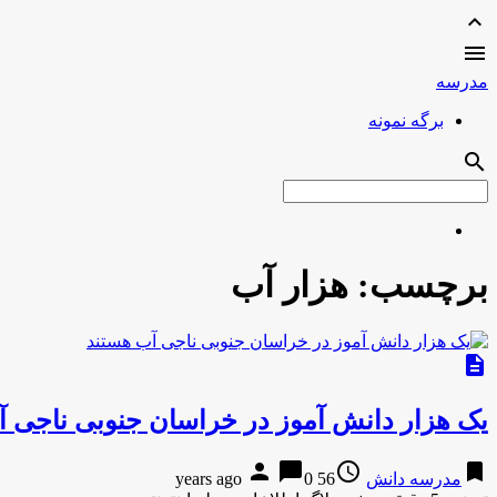
expand_less

مدرسه
برگه نمونه
search
برچسب:
هزار آب
description
یک هزار دانش آموز در خراسان جنوبی ناجی 
person
chat_bubble
access_time
bookmark
مدرسه دانش
56 years ago
0