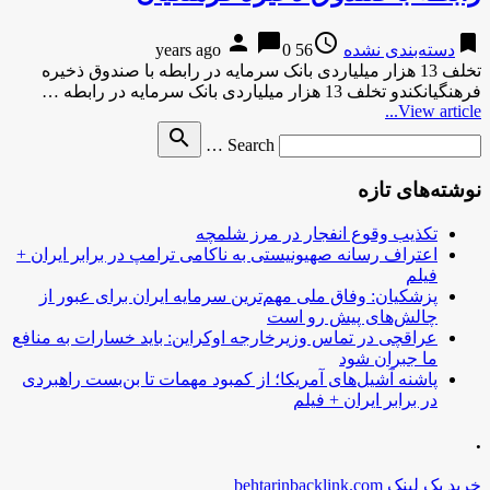
person
chat_bubble
access_time
bookmark
دسته‌بندی نشده
56 years ago
0
تخلف 13 هزار میلیاردی بانک سرمایه در رابطه با صندوق ذخیره
فرهنگیانکندو تخلف 13 هزار میلیاردی بانک سرمایه در رابطه …
View article...
Search
search
Search …
for
نوشته‌های تازه
تکذیب وقوع انفجار در مرز شلمچه
اعتراف رسانه صهیونیستی به ناکامی ترامپ در برابر ایران +
فیلم
پزشکیان: وفاق ملی مهم‌ترین سرمایه ایران برای عبور از
چالش‌های پیش رو است
عراقچی در تماس وزیرخارجه اوکراین: باید خسارات به منافع
ما جبران شود
پاشنه آشیل‌های آمریکا؛ از کمبود مهمات تا بن‌بست راهبردی
در برابر ایران + فیلم
.
خرید بک لینک behtarinbacklink.com