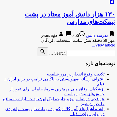
description
۱۳۰ هزار دانش آموز معتاد در پشت
نیمکت‌های مدارس
person
chat_bubble
access_time
bookmark
مدرسه دانش
56 years ago
0
مهر-58 دقیقه پیش سایت استخدامی لردگان
View article...
Search
search
Search …
for
نوشته‌های تازه
تکذیب وقوع انفجار در مرز شلمچه
اعتراف رسانه صهیونیستی به ناکامی ترامپ در برابر ایران +
فیلم
پزشکیان: وفاق ملی مهم‌ترین سرمایه ایران برای عبور از
چالش‌های پیش رو است
عراقچی در تماس وزیرخارجه اوکراین: باید خسارات به منافع
ما جبران شود
پاشنه آشیل‌های آمریکا؛ از کمبود مهمات تا بن‌بست راهبردی
در برابر ایران + فیلم