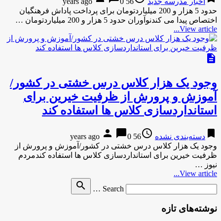
اخبار مدرسه جدید
56 years ago
0
حدود 5 هزار و 200 میلیاردتومان برای پرداخت پاداش فرهنگیان
اختصاص پیدا می کندنوآوران حدود 5 هزار و 200 میلیاردتومان …
View article...
description
وجود یک هزار کلاس درس خشتی در کشور/
آموزش و پرورش از ظرفیت خیرین برای
استانداردسازی کلاس ها استفاده کند
person
chat_bubble
access_time
bookmark
دسته‌بندی نشده
56 years ago
0
وجود یک هزار کلاس درس خشتی در کشور/آموزش و پرورش از
ظرفیت خیرین برای استانداردسازی کلاس ها استفاده کندمردم
نیوز …
View article...
Search
search
Search …
for
نوشته‌های تازه