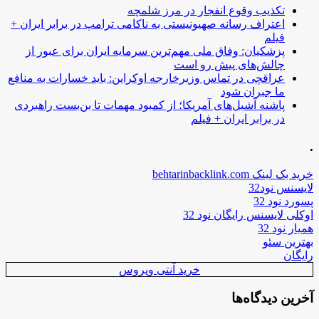
تکذیب وقوع انفجار در مرز شلمچه
اعتراف رسانه صهیونیستی به ناکامی ترامپ در برابر ایران +
فیلم
پزشکیان: وفاق ملی مهم‌ترین سرمایه ایران برای عبور از
چالش‌های پیش رو است
عراقچی در تماس وزیرخارجه اوکراین: باید خسارات به منافع
ما جبران شود
پاشنه آشیل‌های آمریکا؛ از کمبود مهمات تا بن‌بست راهبردی
در برابر ایران + فیلم
.
خرید بک لینک behtarinbacklink.com
لایسنس نود32
پسورد نود 32
اوکلی لایسنس رایگان نود 32
همیار نود 32
بهترین سئو
رایگان
خرید آنتی ویروس
آخرین دیدگاه‌ها