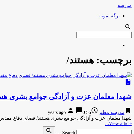
مدرسه
برگه نمونه
search
برچسب:
هستند/
description
شهدا معلمان عزت و آزادگی جوامع بشری هستند
person
chat_bubble
access_time
bookmark
مدرسه معلم
56 years ago
0
شهدا معلمان عزت و آزادگی جوامع بشری هستند/ فضای دفاع مقدس با
View article...
Search
search
Search …
for