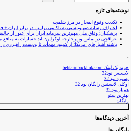
نوشته‌های تازه
تکذیب وقوع انفجار در مرز شلمچه
اعتراف رسانه صهیونیستی به ناکامی ترامپ در برابر ایران + فی
پزشکیان: وفاق ملی مهم‌ترین سرمایه ایران برای عبور از چا
عراقچی در تماس وزیرخارجه اوکراین: باید خسارات به منافع م
پاشنه آشیل‌های آمریکا؛ از کمبود مهمات تا بن‌بست راهبردی در ب
.
خرید بک لینک behtarinbacklink.com
لایسنس نود32
پسورد نود 32
اوکلی لایسنس رایگان نود 32
همیار نود 32
بهترین سئو
رایگان
آخرین دیدگاه‌ها
بایگانی‌ها