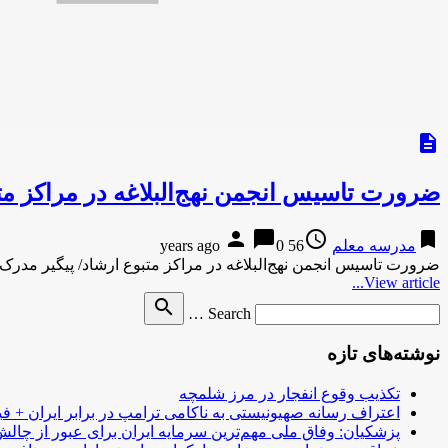
description
ضرورت تاسیس انجمن نهج‌البلاغه در مراکز مت
person
chat_bubble
access_time
bookmark
مدرسه معلم
56 years ago
0
ضرورت تاسیس انجمن نهج‌البلاغه در مراکز متبوع ارشاد/ پیگیر مدرک
View article...
Search
search
Search …
for
نوشته‌های تازه
تکذیب وقوع انفجار در مرز شلمچه
اعتراف رسانه صهیونیستی به ناکامی ترامپ در برابر ایران + فی
پزشکیان: وفاق ملی مهم‌ترین سرمایه ایران برای عبور از چا