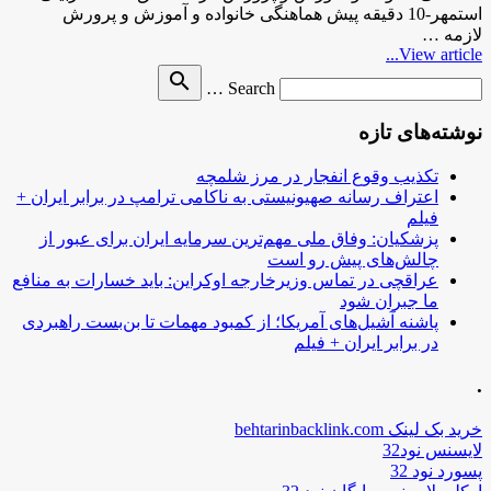
استمهر-10 دقیقه پیش هماهنگی خانواده و آموزش و پرورش
لازمه …
View article...
Search
search
Search …
for
نوشته‌های تازه
تکذیب وقوع انفجار در مرز شلمچه
اعتراف رسانه صهیونیستی به ناکامی ترامپ در برابر ایران +
فیلم
پزشکیان: وفاق ملی مهم‌ترین سرمایه ایران برای عبور از
چالش‌های پیش رو است
عراقچی در تماس وزیرخارجه اوکراین: باید خسارات به منافع
ما جبران شود
پاشنه آشیل‌های آمریکا؛ از کمبود مهمات تا بن‌بست راهبردی
در برابر ایران + فیلم
.
خرید بک لینک behtarinbacklink.com
لایسنس نود32
پسورد نود 32