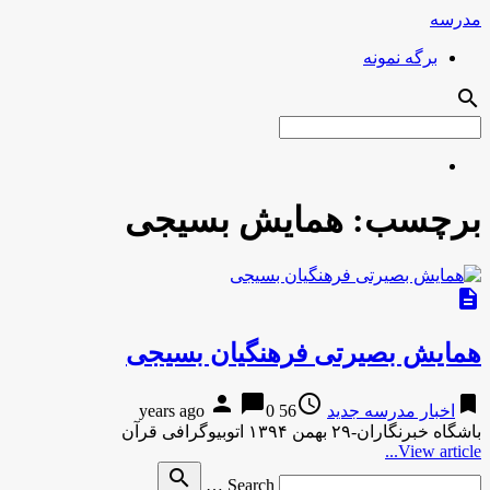
مدرسه
برگه نمونه
search
برچسب:
همایش بسیجی
description
همایش بصیرتی فرهنگیان بسیجی
person
chat_bubble
access_time
bookmark
اخبار مدرسه جدید
56 years ago
0
باشگاه خبرنگاران-۲۹ بهمن ۱۳۹۴ اتوبیوگرافی قرآن
View article...
Search
search
Search …
for