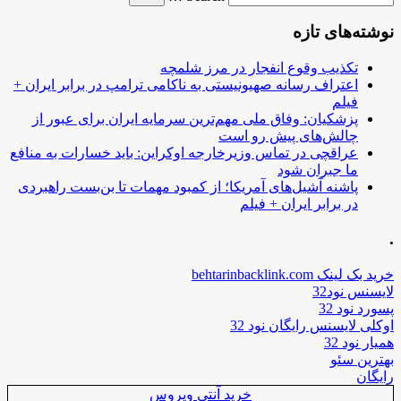
نوشته‌های تازه
تکذیب وقوع انفجار در مرز شلمچه
اعتراف رسانه صهیونیستی به ناکامی ترامپ در برابر ایران +
فیلم
پزشکیان: وفاق ملی مهم‌ترین سرمایه ایران برای عبور از
چالش‌های پیش رو است
عراقچی در تماس وزیرخارجه اوکراین: باید خسارات به منافع
ما جبران شود
پاشنه آشیل‌های آمریکا؛ از کمبود مهمات تا بن‌بست راهبردی
در برابر ایران + فیلم
.
خرید بک لینک behtarinbacklink.com
لایسنس نود32
پسورد نود 32
اوکلی لایسنس رایگان نود 32
همیار نود 32
بهترین سئو
رایگان
خرید آنتی ویروس