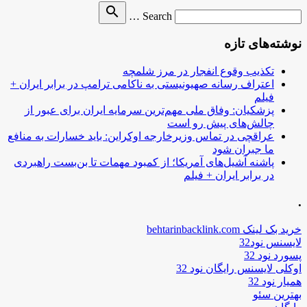
Search
search
Search …
for
نوشته‌های تازه
تکذیب وقوع انفجار در مرز شلمچه
اعتراف رسانه صهیونیستی به ناکامی ترامپ در برابر ایران +
فیلم
پزشکیان: وفاق ملی مهم‌ترین سرمایه ایران برای عبور از
چالش‌های پیش رو است
عراقچی در تماس وزیرخارجه اوکراین: باید خسارات به منافع
ما جبران شود
پاشنه آشیل‌های آمریکا؛ از کمبود مهمات تا بن‌بست راهبردی
در برابر ایران + فیلم
.
خرید بک لینک behtarinbacklink.com
لایسنس نود32
پسورد نود 32
اوکلی لایسنس رایگان نود 32
همیار نود 32
بهترین سئو