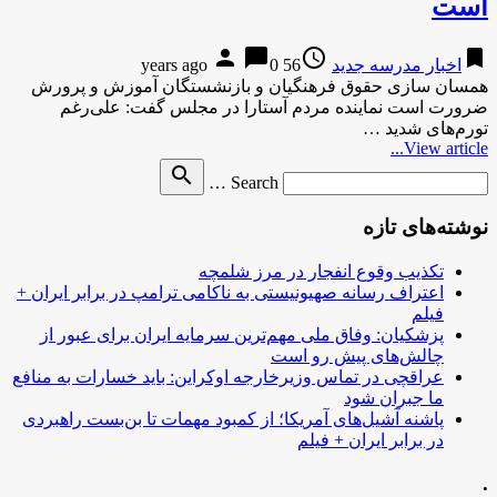
است
person
chat_bubble
access_time
bookmark
اخبار مدرسه جدید
56 years ago
0
همسان سازی حقوق فرهنگیان و بازنشستگان آموزش و پرورش
ضرورت است نماینده مردم آستارا در مجلس گفت: علی‌رغم
تورم‌های شدید …
View article...
Search
search
Search …
for
نوشته‌های تازه
تکذیب وقوع انفجار در مرز شلمچه
اعتراف رسانه صهیونیستی به ناکامی ترامپ در برابر ایران +
فیلم
پزشکیان: وفاق ملی مهم‌ترین سرمایه ایران برای عبور از
چالش‌های پیش رو است
عراقچی در تماس وزیرخارجه اوکراین: باید خسارات به منافع
ما جبران شود
پاشنه آشیل‌های آمریکا؛ از کمبود مهمات تا بن‌بست راهبردی
در برابر ایران + فیلم
.