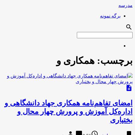
مدرسه
برگه نمونه
search
برچسب:
همکاری و
description
امضای تفاهم‌نامه همکاری جهاد دانشگاهی و
اداره‌کل آموزش و پرورش چهار محال و
بختیاری
person
chat_bubble
access_time
bookmark