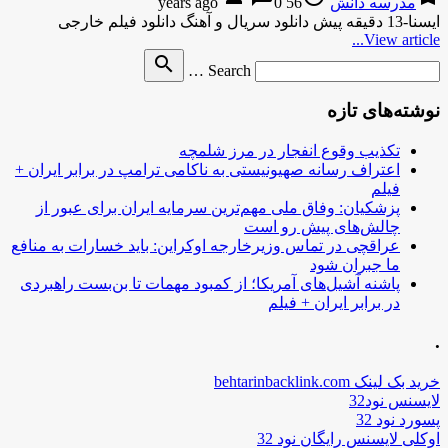
مدرسه دانش
56 years ago
0
ایسنا-13 دقیقه پیش دانلود سریال و آهنگ دانلود فیلم خارجی
View article...
Search
search
Search …
for
نوشته‌های تازه
تکذیب وقوع انفجار در مرز شلمچه
اعتراف رسانه صهیونیستی به ناکامی ترامپ در برابر ایران +
فیلم
پزشکیان: وفاق ملی مهم‌ترین سرمایه ایران برای عبور از
چالش‌های پیش رو است
عراقچی در تماس وزیرخارجه اوکراین: باید خسارات به منافع
ما جبران شود
پاشنه آشیل‌های آمریکا؛ از کمبود مهمات تا بن‌بست راهبردی
در برابر ایران + فیلم
.
خرید بک لینک behtarinbacklink.com
لایسنس نود32
پسورد نود 32
اوکلی لایسنس رایگان نود 32