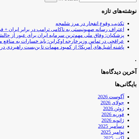
نوشته‌های تازه
تکذیب وقوع انفجار در مرز شلمچه
اعتراف رسانه صهیونیستی به ناکامی ترامپ در برابر ایران + فی
پزشکیان: وفاق ملی مهم‌ترین سرمایه ایران برای عبور از چا
عراقچی در تماس وزیرخارجه اوکراین: باید خسارات به منافع م
پاشنه آشیل‌های آمریکا؛ از کمبود مهمات تا بن‌بست راهبردی در ب
.
آخرین دیدگاه‌ها
بایگانی‌ها
آگوست 2026
جولای 2026
ژوئن 2026
فوریه 2026
ژانویه 2026
دسامبر 2025
نوامبر 2025
اکتبر 2025