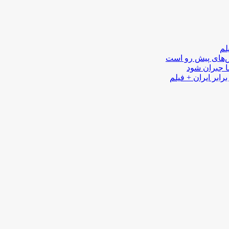
لم
لش‌های پیش رو است
ا جبران شود
رابر ایران + فیلم