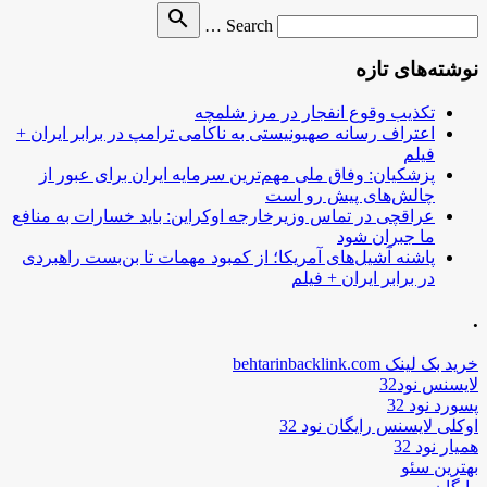
Search
search
Search …
for
نوشته‌های تازه
تکذیب وقوع انفجار در مرز شلمچه
اعتراف رسانه صهیونیستی به ناکامی ترامپ در برابر ایران +
فیلم
پزشکیان: وفاق ملی مهم‌ترین سرمایه ایران برای عبور از
چالش‌های پیش رو است
عراقچی در تماس وزیرخارجه اوکراین: باید خسارات به منافع
ما جبران شود
پاشنه آشیل‌های آمریکا؛ از کمبود مهمات تا بن‌بست راهبردی
در برابر ایران + فیلم
.
خرید بک لینک behtarinbacklink.com
لایسنس نود32
پسورد نود 32
اوکلی لایسنس رایگان نود 32
همیار نود 32
بهترین سئو