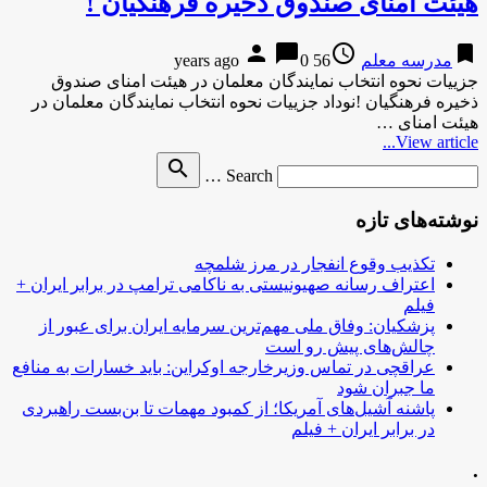
هیئت امنای صندوق ذخیره فرهنگیان !
person
chat_bubble
access_time
bookmark
مدرسه معلم
56 years ago
0
جزییات نحوه انتخاب نمایندگان معلمان در هیئت امنای صندوق
ذخیره فرهنگیان !نوداد جزییات نحوه انتخاب نمایندگان معلمان در
هیئت امنای …
View article...
Search
search
Search …
for
نوشته‌های تازه
تکذیب وقوع انفجار در مرز شلمچه
اعتراف رسانه صهیونیستی به ناکامی ترامپ در برابر ایران +
فیلم
پزشکیان: وفاق ملی مهم‌ترین سرمایه ایران برای عبور از
چالش‌های پیش رو است
عراقچی در تماس وزیرخارجه اوکراین: باید خسارات به منافع
ما جبران شود
پاشنه آشیل‌های آمریکا؛ از کمبود مهمات تا بن‌بست راهبردی
در برابر ایران + فیلم
.