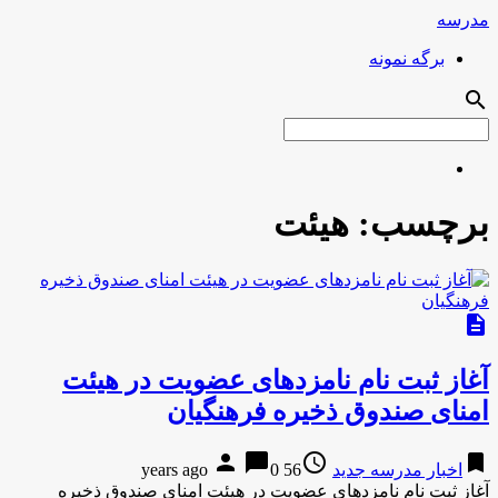
مدرسه
برگه نمونه
search
برچسب:
هیئت
description
آغاز ثبت نام نامزدهای عضویت در هیئت
امنای صندوق ذخیره فرهنگیان
person
chat_bubble
access_time
bookmark
اخبار مدرسه جدید
56 years ago
0
آغاز ثبت نام نامزدهای عضویت در هیئت امنای صندوق ذخیره