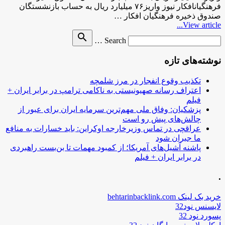
فرهنگیانافکار نیوز واریز۷۶ میلیارد ریال به حساب بازنشستگان
صندوق ذخیره فرهنگیان افکار …
View article...
Search
search
Search …
for
نوشته‌های تازه
تکذیب وقوع انفجار در مرز شلمچه
اعتراف رسانه صهیونیستی به ناکامی ترامپ در برابر ایران +
فیلم
پزشکیان: وفاق ملی مهم‌ترین سرمایه ایران برای عبور از
چالش‌های پیش رو است
عراقچی در تماس وزیرخارجه اوکراین: باید خسارات به منافع
ما جبران شود
پاشنه آشیل‌های آمریکا؛ از کمبود مهمات تا بن‌بست راهبردی
در برابر ایران + فیلم
.
خرید بک لینک behtarinbacklink.com
لایسنس نود32
پسورد نود 32