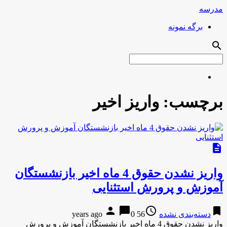
مدرسه
برگه نمونه
search
برچسب:
واریز اخیر
description
واریز نشدن حقوق 4 ماه اخیر بازنشستگان
آموزش و پرورش استثنایی
person
chat_bubble
access_time
bookmark
دسته‌بندی نشده
56 years ago
0
واریز نشدن حقوق 4 ماه اخیر بازنشستگان آموزش و پرورش