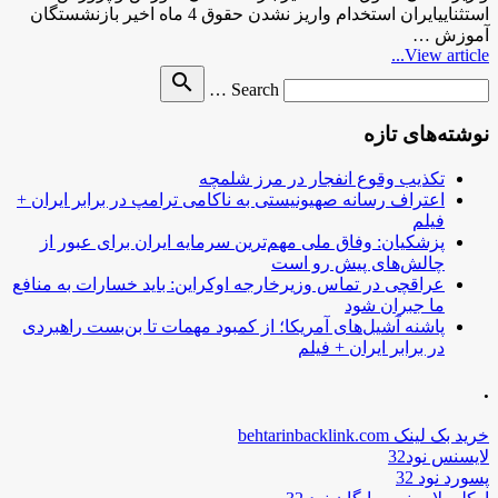
استثناییایران استخدام واریز نشدن حقوق 4 ماه اخیر بازنشستگان
آموزش …
View article...
Search
search
Search …
for
نوشته‌های تازه
تکذیب وقوع انفجار در مرز شلمچه
اعتراف رسانه صهیونیستی به ناکامی ترامپ در برابر ایران +
فیلم
پزشکیان: وفاق ملی مهم‌ترین سرمایه ایران برای عبور از
چالش‌های پیش رو است
عراقچی در تماس وزیرخارجه اوکراین: باید خسارات به منافع
ما جبران شود
پاشنه آشیل‌های آمریکا؛ از کمبود مهمات تا بن‌بست راهبردی
در برابر ایران + فیلم
.
خرید بک لینک behtarinbacklink.com
لایسنس نود32
پسورد نود 32