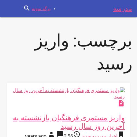
search
مدرسه
برگه نمونه
برچسب:
واریز
رسید
description
واریز مستمری فرهنگیان بازنشسته به
آخرین روز سال رسید
person
chat_bubble
access_time
bookmark
اخبار مدرسه جدید
56 years ago
0