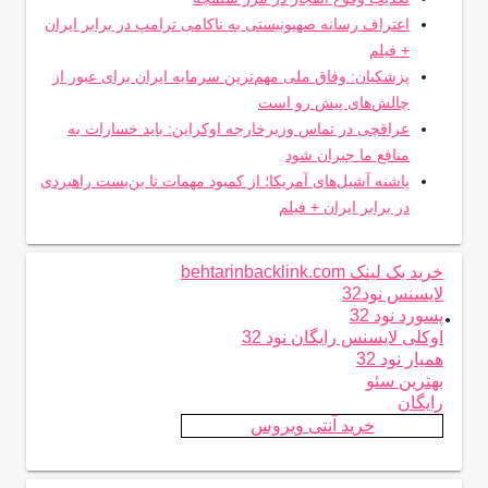
اعتراف رسانه صهیونیستی به ناکامی ترامپ در برابر ایران
+ فیلم
پزشکیان: وفاق ملی مهم‌ترین سرمایه ایران برای عبور از
چالش‌های پیش رو است
عراقچی در تماس وزیرخارجه اوکراین: باید خسارات به
منافع ما جبران شود
پاشنه آشیل‌های آمریکا؛ از کمبود مهمات تا بن‌بست راهبردی
در برابر ایران + فیلم
خرید بک لینک behtarinbacklink.com
لایسنس نود32
.
پسورد نود 32
اوکلی لایسنس رایگان نود 32
همیار نود 32
بهترین سئو
رایگان
خرید آنتی ویروس