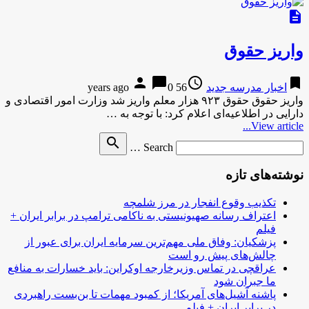
description
واریز حقوق
person
chat_bubble
access_time
bookmark
اخبار مدرسه جدید
56 years ago
0
واریز حقوق حقوق ۹۲۳ هزار معلم واریز شد وزارت امور اقتصادی و
دارایی در اطلاعیه‌ای اعلام کرد: با توجه به …
View article...
Search
search
Search …
for
نوشته‌های تازه
تکذیب وقوع انفجار در مرز شلمچه
اعتراف رسانه صهیونیستی به ناکامی ترامپ در برابر ایران +
فیلم
پزشکیان: وفاق ملی مهم‌ترین سرمایه ایران برای عبور از
چالش‌های پیش رو است
عراقچی در تماس وزیرخارجه اوکراین: باید خسارات به منافع
ما جبران شود
پاشنه آشیل‌های آمریکا؛ از کمبود مهمات تا بن‌بست راهبردی
در برابر ایران + فیلم