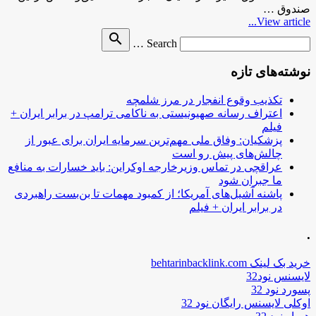
صندوق …
View article...
Search
search
Search …
for
نوشته‌های تازه
تکذیب وقوع انفجار در مرز شلمچه
اعتراف رسانه صهیونیستی به ناکامی ترامپ در برابر ایران +
فیلم
پزشکیان: وفاق ملی مهم‌ترین سرمایه ایران برای عبور از
چالش‌های پیش رو است
عراقچی در تماس وزیرخارجه اوکراین: باید خسارات به منافع
ما جبران شود
پاشنه آشیل‌های آمریکا؛ از کمبود مهمات تا بن‌بست راهبردی
در برابر ایران + فیلم
.
خرید بک لینک behtarinbacklink.com
لایسنس نود32
پسورد نود 32
اوکلی لایسنس رایگان نود 32