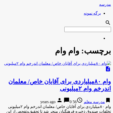
مدرسه
برگه نمونه
search
برچسب:
وام وام
description
وام ۸۰میلیاردی برای آقایان خاص/ معلمان
اندرخم وام ۲میلیونی
person
chat_bubble
access_time
bookmark
مدرسه معلم
56 years ago
0
وام ۸۰میلیاردی برای آقایان خاص/ معلمان اندرخم وام ۲میلیونی
تخلفات صندوق ذخیره فرهنگیان منجر شد تا تحقیق‌وتفحص از این