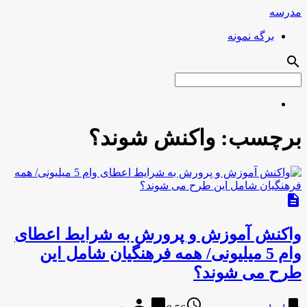
مدرسه
برگه نمونه
search
برچسب:
واکنش شوند؟
description
واکنش آموزش و پرورش به شرایط اعطای
وام 5 میلیونی/ همه فرهنگیان شامل این
طرح می شوند؟
person
chat_bubble
access_time
bookmark