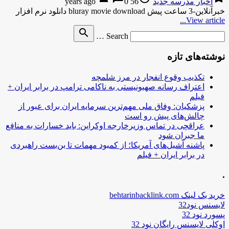
اخبار مدرسه جدید
56 years ago
0
خبرآنلاین-3 ساعت پیش bluray movie download دانلود نرم افزار
View article...
Search
search
Search …
for
نوشته‌های تازه
تکذیب وقوع انفجار در مرز شلمچه
اعتراف رسانه صهیونیستی به ناکامی ترامپ در برابر ایران +
فیلم
پزشکیان: وفاق ملی مهم‌ترین سرمایه ایران برای عبور از
چالش‌های پیش رو است
عراقچی در تماس وزیرخارجه اوکراین: باید خسارات به منافع
ما جبران شود
پاشنه آشیل‌های آمریکا؛ از کمبود مهمات تا بن‌بست راهبردی
در برابر ایران + فیلم
.
خرید بک لینک behtarinbacklink.com
لایسنس نود32
پسورد نود 32
اوکلی لایسنس رایگان نود 32