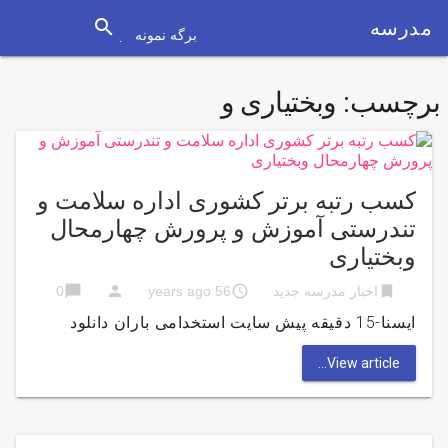
search
مدرسه
برگه نمونه
برچسب:
وبختیاری و
کسب رتبه برتر کشوری اداره سلامت و
تندرستی آموزش و پرورش چهارمحال
وبختیاری
chat_bubble
person
access_time
bookmark
اخبار مدرسه جدید
56 years ago
0
ایسنا-15 دقیقه پیش سایت استخدامی باران دانلود
View article...