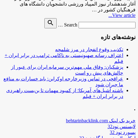
آغاز شدهشدار نیوز المپیاد ورزشی دانشجویان دانشگاه های
فرهنگیان کشور در …
View article...
Search
search
Search …
for
نوشته‌های تازه
تکذیب وقوع انفجار در مرز شلمچه
اعتراف رسانه صهیونیستی به ناکامی ترامپ در برابر ایران +
فیلم
پزشکیان: وفاق ملی مهم‌ترین سرمایه ایران برای عبور از
چالش‌های پیش رو است
عراقچی در تماس وزیرخارجه اوکراین: باید خسارات به منافع
ما جبران شود
پاشنه آشیل‌های آمریکا؛ از کمبود مهمات تا بن‌بست راهبردی
در برابر ایران + فیلم
.
خرید بک لینک behtarinbacklink.com
لایسنس نود32
پسورد نود 32