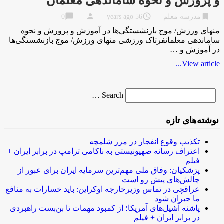
و پرورش و نحوه ساماندهی معلمان
chat_bubble
person
access_time
bookmark
مدرسه معلم
56 years ago
0
منهای ورزش/ موج بازنشستگی‌ها در آموزش و پرورش و نحوه
ساماندهی معلمانفرتاک ورزشی منهای ورزش/ موج بازنشستگی‌ها
در آموزش و …
View article...
Search
Search …
for
نوشته‌های تازه
تکذیب وقوع انفجار در مرز شلمچه
اعتراف رسانه صهیونیستی به ناکامی ترامپ در برابر ایران +
فیلم
پزشکیان: وفاق ملی مهم‌ترین سرمایه ایران برای عبور از
چالش‌های پیش رو است
عراقچی در تماس وزیرخارجه اوکراین: باید خسارات به منافع
ما جبران شود
پاشنه آشیل‌های آمریکا؛ از کمبود مهمات تا بن‌بست راهبردی
در برابر ایران + فیلم