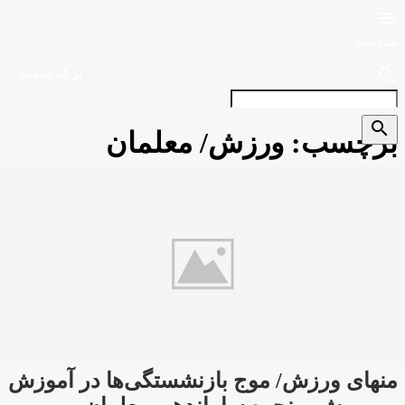

مدرسه
search
برگه نمونه
search
برچسب:
ورزش/ معلمان
منهای ورزش/ موج بازنشستگی‌ها در آموزش