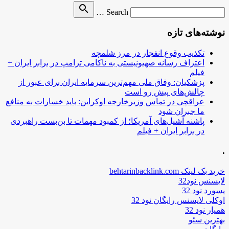
Search
search
Search …
for
نوشته‌های تازه
تکذیب وقوع انفجار در مرز شلمچه
اعتراف رسانه صهیونیستی به ناکامی ترامپ در برابر ایران +
فیلم
پزشکیان: وفاق ملی مهم‌ترین سرمایه ایران برای عبور از
چالش‌های پیش رو است
عراقچی در تماس وزیرخارجه اوکراین: باید خسارات به منافع
ما جبران شود
پاشنه آشیل‌های آمریکا؛ از کمبود مهمات تا بن‌بست راهبردی
در برابر ایران + فیلم
.
خرید بک لینک behtarinbacklink.com
لایسنس نود32
پسورد نود 32
اوکلی لایسنس رایگان نود 32
همیار نود 32
بهترین سئو