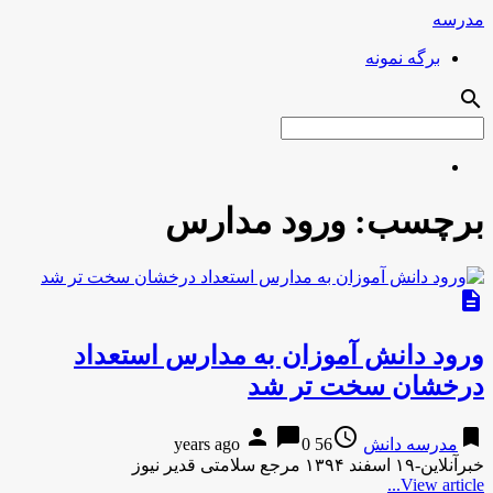
مدرسه
برگه نمونه
search
برچسب:
ورود مدارس
description
ورود دانش آموزان به مدارس استعداد
درخشان سخت تر شد
person
chat_bubble
access_time
bookmark
مدرسه دانش
56 years ago
0
خبرآنلاین-۱۹ اسفند ۱۳۹۴ مرجع سلامتی قدیر نیوز
View article...