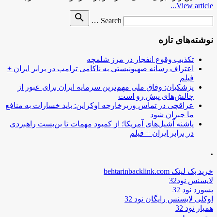
View article...
Search
search
Search …
for
نوشته‌های تازه
تکذیب وقوع انفجار در مرز شلمچه
اعتراف رسانه صهیونیستی به ناکامی ترامپ در برابر ایران +
فیلم
پزشکیان: وفاق ملی مهم‌ترین سرمایه ایران برای عبور از
چالش‌های پیش رو است
عراقچی در تماس وزیرخارجه اوکراین: باید خسارات به منافع
ما جبران شود
پاشنه آشیل‌های آمریکا؛ از کمبود مهمات تا بن‌بست راهبردی
در برابر ایران + فیلم
.
خرید بک لینک behtarinbacklink.com
لایسنس نود32
پسورد نود 32
اوکلی لایسنس رایگان نود 32
همیار نود 32