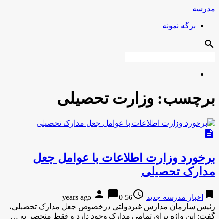
مدرسه
برگه نمونه
search
برچسب:
وزارت تحصیلی
description
برخورد وزارت اطلاعات با عوامل جعل
مدارک تحصیلی
person
chat_bubble
access_time
bookmark
اخبار مدرسه جدید
56 years ago
0
رئیس سازمان مدارس غیردولتی درخصوص جعل مدارک تحصیلی،
گفت: این واژه برای تمامی مدارک وجود دارد و فقط منحصر به …