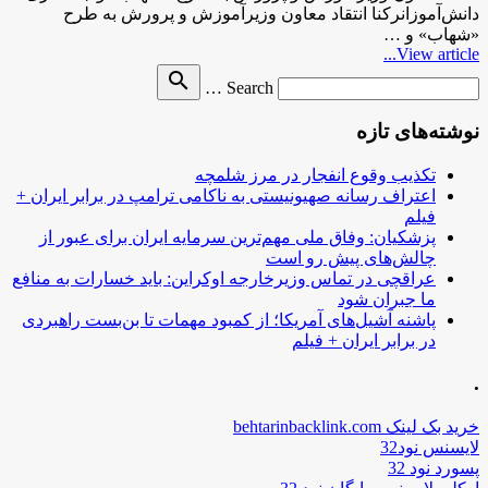
دانش‌آموزانرکنا انتقاد معاون وزیرآموزش و پرورش به طرح
«شهاب» و …
View article...
Search
search
Search …
for
نوشته‌های تازه
تکذیب وقوع انفجار در مرز شلمچه
اعتراف رسانه صهیونیستی به ناکامی ترامپ در برابر ایران +
فیلم
پزشکیان: وفاق ملی مهم‌ترین سرمایه ایران برای عبور از
چالش‌های پیش رو است
عراقچی در تماس وزیرخارجه اوکراین: باید خسارات به منافع
ما جبران شود
پاشنه آشیل‌های آمریکا؛ از کمبود مهمات تا بن‌بست راهبردی
در برابر ایران + فیلم
.
خرید بک لینک behtarinbacklink.com
لایسنس نود32
پسورد نود 32