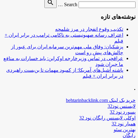
Search
search
Search …
for
نوشته‌های تازه
تکذیب وقوع انفجار در مرز شلمچه
اعتراف رسانه صهیونیستی به ناکامی ترامپ در برابر ایران +
فیلم
پزشکیان: وفاق ملی مهم‌ترین سرمایه ایران برای عبور از
چالش‌های پیش رو است
عراقچی در تماس وزیرخارجه اوکراین: باید خسارات به منافع
ما جبران شود
پاشنه آشیل‌های آمریکا؛ از کمبود مهمات تا بن‌بست راهبردی
در برابر ایران + فیلم
.
خرید بک لینک behtarinbacklink.com
لایسنس نود32
پسورد نود 32
اوکلی لایسنس رایگان نود 32
همیار نود 32
بهترین سئو
رایگان